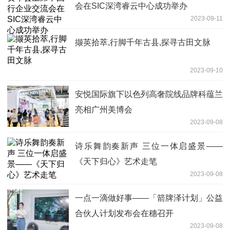
会在SIC深湾睿云中心成功举办
2023-09-11
撷英拾萃,行脚千年古县,探寻古田文脉
2023-09-10
安悦国际旗下以色列高奢院线品牌科蕴兰
亮相广州美博会
2023-09-08
诗乐舞韵奏新声 三位一体启盛景——
《天下归心》艺术走笔
2023-09-08
一点一滴做好事——「箭牌泽计划」公益
合伙人计划发布会在穗召开
2023-09-08