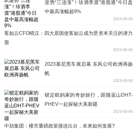
逆势“三连涨”！珍酒李渡“港股通”今日盘
中最高涨幅超9%
2023-09-06
客如云CFO晴汉：四大原因使客如云成为受资本关注的潜力
股
2023-09-06
2023慕尼黑车展启幕 东风公司欧洲再扬
帆
2023-09-06
锁定糕妈家的奇妙旅行，跟随蓝山DHT-
PHEV一起探秘大美新疆
2023-09-06
中劢集团：楼市重磅政策接连出台，未来如何发展?