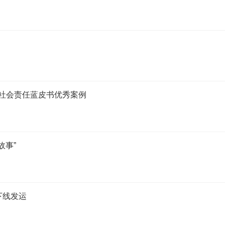
！
企社会责任蓝皮书优秀案例
故事”
下线发运