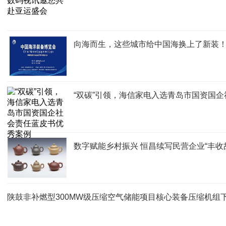
向海而生，这些城市给中国海换上了新装
“双碳”引领，海信家电入选青岛市国资国
数字赋能乡村振兴 恒昌续写民营企业“丰收
陕鼓非补燃型300MW级压缩空气储能项目核心装备压缩机组