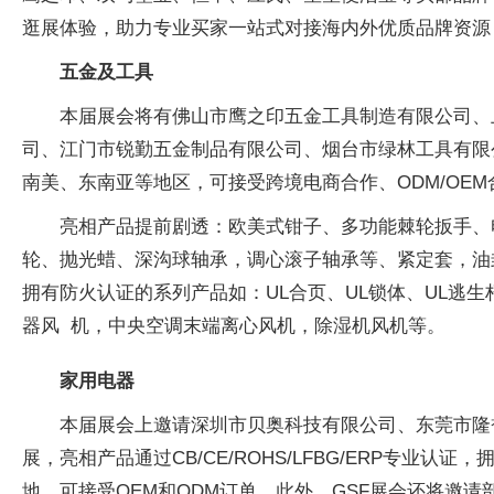
逛展体验，助力专业买家一站式对接海内外优质品牌资源
五金及工具
本届展会将有佛山市鹰之印五金工具制造有限公司、
司、江门市锐勤五金制品有限公司、烟台市绿林工具有限
南美、东南亚等地区，可接受跨境电商合作、ODM/OE
亮相产品提前剧透：欧美式钳子、多功能棘轮扳手、
轮、抛光蜡、深沟球轴承，调心滚子轴承等、紧定套，油封、L
拥有防火认证的系列产品如：UL合页、UL锁体、UL逃生杆、
器风 机，中央空调末端离心风机，除湿机风机等。
家用电器
本届展会上邀请深圳市贝奥科技有限公司、东莞市隆
展，亮相产品通过CB/CE/ROHS/LFBG/ERP
地，可接受OEM和ODM订单。此外，GSF展会还将