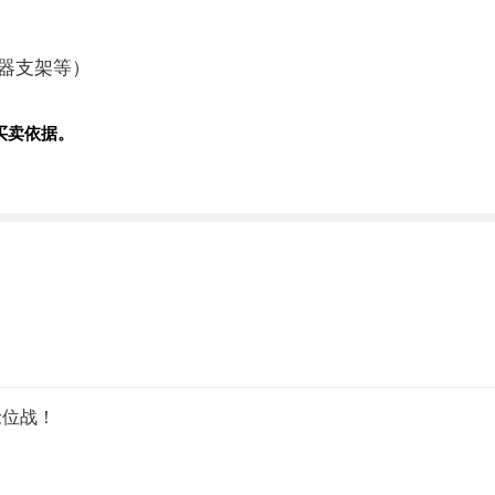
器支架等）
买卖依据。
抢位战！