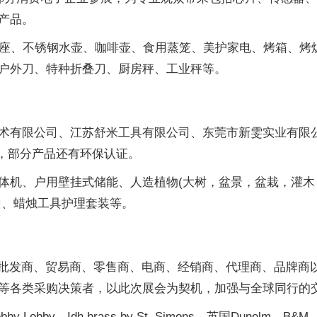
产品。
化镓智能插座、不锈钢水壶、咖啡壶、食用蒸笼、美护家电、烤箱、
户外刀、特种折叠刀、厨房秤、工业秤等。
术有限公司、江苏舒米工具有限公司、东莞市新雯实业有限
务，部分产品还有环保认证。
体机、户用壁挂式储能、人造植物(大树，盆景，盆栽，灌木
山、蜡烛工具护理套装等。
商、批发商、贸易商、零售商、电商、经销商、代理商、品牌
等各类采购决策者，以此次展会为契机，加强与全球同行的
、Idh brass by St. Simons、英国Dunelm、B&M、德