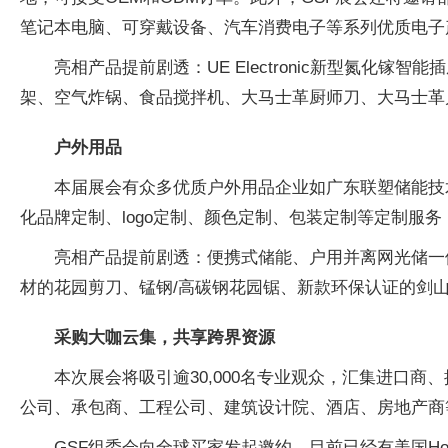
笔记本电脑、可穿戴设备、汽车消费电子等系列优质电子
亮相产品提前剧透：UE Electronic新型氮
架、空气炸锅、食品搅拌机、大马士革厨师刀、大马士革
户外用品
本届展会有众多优质户外用品企业如广东联塑储能技
化品牌定制、logo定制、颜色定制、包装定制等定制服
亮相产品提前剧透：便携式储能、户用并离网光储一
材的花园剪刀、锰钢/高碳钢花园锯、新款环保认证的剑
采购大咖云集，共享跨界资源
本次展会将吸引逾30,000名专业观众，汇集进口
公司、承包商、工程公司、建筑设计院、酒店、房地产商
GSF组委会向全球买家发起邀约，目前已经有美国Hobby Lobby