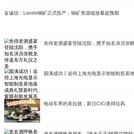
金诚信：Lonshi铜矿正式投产，铜矿资源端放量超预期
舍得老酒盛宴登陆沈阳，携手知名演员张
圆满成功丨追得上海光电显示智能制造基
电动车界的美拉德，新日CiCi美得拉风
老名酒呼唤老朋友，“跳水王子”情聚沱牌