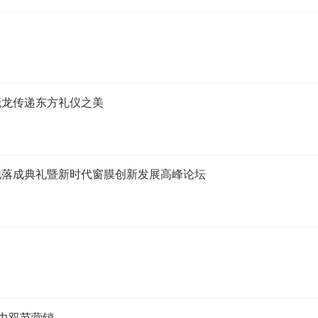
晓龙传递东方礼仪之美
地落成典礼暨新时代窗膜创新发展高峰论坛
助力双节营销