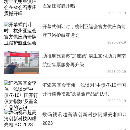
石家庄震撼开唱
2023-09-19
开幕式倒计时，杭州亚运会官方供应商箭
牌卫浴护航亚运会
2023-09-19
助推航旅复苏“加速跑” 易生支付助力海南
航空售票服务再升级
2023-09-19
汇添富基金李伟：浅谈对“中债-7-10年国
开行债券指数”及基金产品的认识
2023-09-19
数码视讯超高清创新科技闪耀亮相IBC
2023