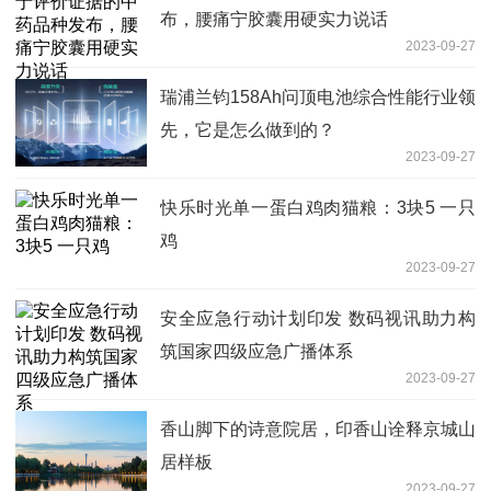
布，腰痛宁胶囊用硬实力说话
2023-09-27
瑞浦兰钧158Ah问顶电池综合性能行业领
先，它是怎么做到的？
2023-09-27
快乐时光单一蛋白鸡肉猫粮：3块5 一只
鸡
2023-09-27
安全应急行动计划印发 数码视讯助力构
筑国家四级应急广播体系
2023-09-27
香山脚下的诗意院居，印香山诠释京城山
居样板
2023-09-27