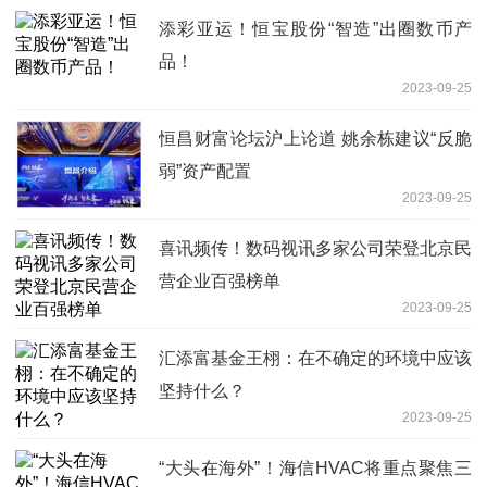
添彩亚运！恒宝股份“智造”出圈数币产
品！
2023-09-25
恒昌财富论坛沪上论道 姚余栋建议“反脆
弱”资产配置
2023-09-25
喜讯频传！数码视讯多家公司荣登北京民
营企业百强榜单
2023-09-25
汇添富基金王栩：在不确定的环境中应该
坚持什么？
2023-09-25
“大头在海外”！海信HVAC将重点聚焦三