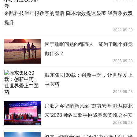
来酷科技半年报数字的背后 降本增效提速显著 经营质效双
提升
2023-09-30
困于睡眠问题的都市人，能为了睡个好觉
做什么？
2023-09-29
振东集团30载：创新中药，让世界爱上
中医药
2023-09-28
民歌之乡唱响新风采 “鼓舞安塞 歌从陕北
来”2023网络民歌手挑战赛颁奖晚会在安
2023-09-28
塞举办
资本巨鳄联合行业平台发力小微工商业光