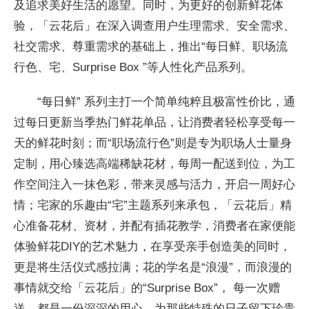
及追求美好生活的愿望。同时，为更好的创新鲜花体
验，「云花后」在深入
调查用户生理需求、安全需求、
社交需求、尊重需求的基础上，推出“每日鲜、职场流
行色、宅、Surprise Box ”等人
性化产品系列。
“每日鲜” 系列主打一个简单纯粹且极富
性价比，通
过每日更新当季热门鲜花单品，让消费者轻松享受每一
天的鲜花时刻；而“职场流行色”则是专为职场人士量身
定制，用心臻选高端稀缺花材，每周一配送到位，为工
作空间注入一抹色彩，带来灵感与活力，开启一周好心
情；宅家的乐趣由“宅”主题系列来承包，「云花后」精
心准备花材、资材，并配有插花教学，消费者在家便能
体验鲜花DIY的艺术魅力，在享受亲手创造美的同时，
更是将生活仪式感拉满；花的学名是“浪漫”，而浪漫的
事情就交给「云花后」的“Surprise Box”， 每一次赠
送，都是一份深深的用心，为那些特殊的日子留下珍贵