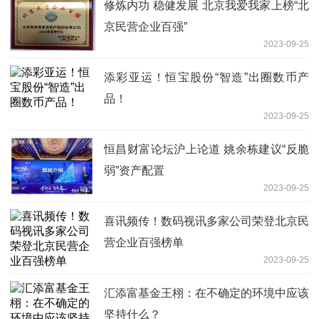
修炼内功 稳健发展 北京我爱我家上榜“北
京民营企业百强”
2023-09-25
添彩亚运！恒宝股份“智造”出圈数币产
品！
2023-09-25
恒昌财富论坛沪上论道 姚余栋建议“反脆
弱”资产配置
2023-09-25
喜讯频传！数码视讯多家公司荣登北京民
营企业百强榜单
2023-09-25
汇添富基金王栩：在不确定的环境中应该
坚持什么？