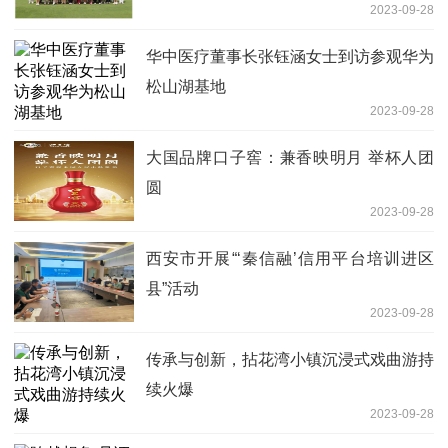
2023-09-28
华中医疗董事长张钰涵女士到访参观华为
松山湖基地
2023-09-28
大国品牌口子窖：兼香映明月 举杯人团
圆
2023-09-28
西安市开展“‘秦信融’信用平台培训进区
县”活动
2023-09-28
传承与创新，拈花湾小镇沉浸式戏曲游持
续火爆
2023-09-28