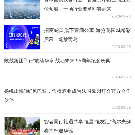
伏领域，一场行业变革即将到来
2023-09-28
招商蛇口旗下壹间公寓·海沧花园城精彩
启幕，绽放鹭岛
2023-09-28
陕鼓集团举行“赓续华章 鼓动未来”55周年纪念庆典
2023-09-28
扬帆出海“豫”见巴黎，舍得酒业成为法国豫园灯会官方合作
伙伴
2023-09-28
智者同行礼遇共享 恒昌“恒友汇”高尔夫例
赛挥杆迎华诞