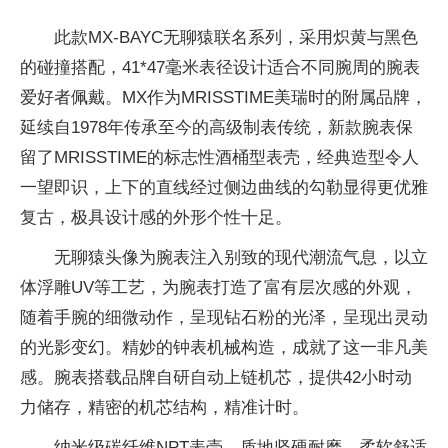
此款MX-BAYC无聊猿联名系列，采用炽黄与黑色
的碰撞搭配，41*47毫米表径设计适合不同腕周的腕表
爱好者佩戴。MX作为MRISSTIME美瑞时的附属品牌，
延续自1978年传承至今的高级制表传统，新款腕表保
留了MRISSTIME的标志性酒桶型表壳，经典造型令人
一望即识，上下的直线经过侧边曲线的勾勒显得更优雅
复古，极具设计感的外形个性十足。
无聊猿头像为腕表注入别致的现代潮流气息，以立
体浮雕UV等工艺，为腕表打造了富有层次感的外观，
随着手腕的细微动作，呈现钻石粉的光泽，呈现出灵动
的光影变幻。精妙的钟表机械构造，成就了这一非凡美
感。腕表搭载品牌自研自动上链机芯，提供42小时动
力储存，精密的机芯结构，精准计时。
纳米级碳纤维NPT表壳，质地坚硬耐磨。柔软舒适