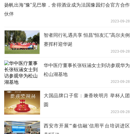
扬帆出海“豫”见巴黎，舍得酒业成为法国豫园灯会官方合作
伙伴
2023-09-28
智者同行礼遇共享 恒昌“恒友汇”高尔夫例
赛挥杆迎华诞
2023-09-28
华中医疗董事长张钰涵女士到访参观华为
松山湖基地
2023-09-28
大国品牌口子窖：兼香映明月 举杯人团
圆
2023-09-28
西安市开展“‘秦信融’信用平台培训进区