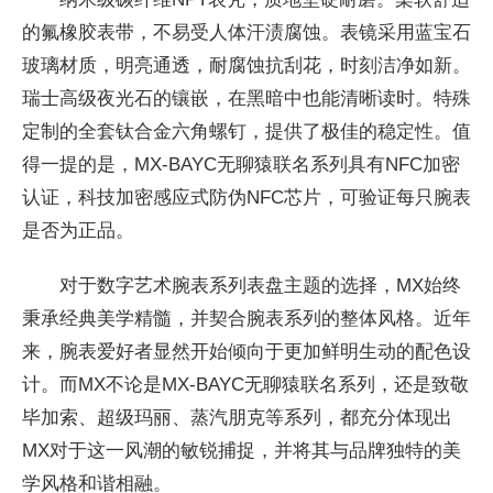
的氟橡胶表带，不易受人体汗渍腐蚀。表镜采用蓝宝石
玻璃材质，明亮通透，耐腐蚀抗刮花，时刻洁净如新。
瑞士高级夜光石的镶嵌，在黑暗中也能清晰读时。特殊
定制的全套钛合金六角螺钉，提供了极佳的稳定性。值
得一提的是，MX-BAYC无聊猿联名系列具有NFC加密
认证，科技加密感应式防伪NFC芯片，可验证每只腕表
是否为正品。
对于数字艺术腕表系列表盘主题的选择，MX始终
秉承经典美学精髓，并契合腕表系列的整体风格。近年
来，腕表爱好者显然开始倾向于更加鲜明生动的配色设
计。而MX不论是MX-BAYC无聊猿联名系列，还是致敬
毕加索、超级玛丽、蒸汽朋克等系列，都充分体现出
MX对于这一风潮的敏锐捕捉，并将其与品牌独特的美
学风格和谐相融。