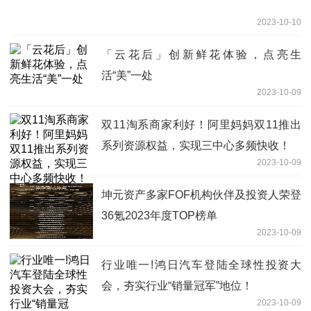
2023-10-10
「云花后」创新鲜花体验，点亮生
活“美”一处
2023-10-09
双11淘系商家利好！阿里妈妈双11推出
系列资源权益，实现三中心多频快收！
2023-10-09
坤元资产多家FOF机构伙伴及投资人荣登
36氪2023年度TOP榜单
2023-10-09
行业唯一!鸿日汽车登陆全球性投资大
会，夯实行业“销量冠军”地位！
2023-10-09