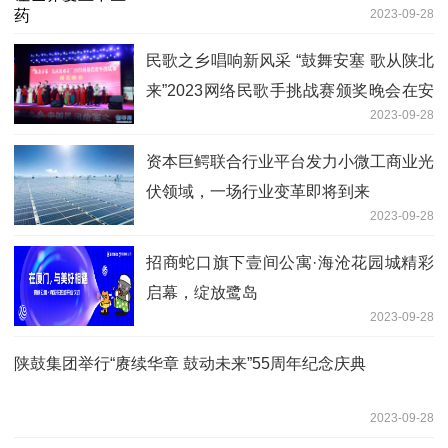
2023-09-28
民歌之乡唱响新风采 “鼓舞安塞 歌从陕北
来”2023网络民歌手挑战赛颁奖晚会在安
2023-09-28
塞举办
资本巨鳄联合行业平台发力小微工商业光
伏领域，一场行业变革即将到来
2023-09-28
招商蛇口旗下壹间公寓·海沧花园城精彩
启幕，绽放鹭岛
2023-09-28
陕鼓集团举行“赓续华章 鼓动未来”55周年纪念庆典
2023-09-28