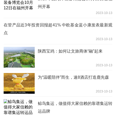
州开幕
2023-10-13
在管产品近3年投资回报超41% 中欧基金蓝小康发表最新观
点
2023-10-13
陕西宝鸡：如何让文旅商体“融”起来
2023-10-13
为“温暖陪伴”而生，速8酒店打造鹿先森
2023-10-13
鲸鸟集运，做值得大家信赖的靠谱集运转
运品牌