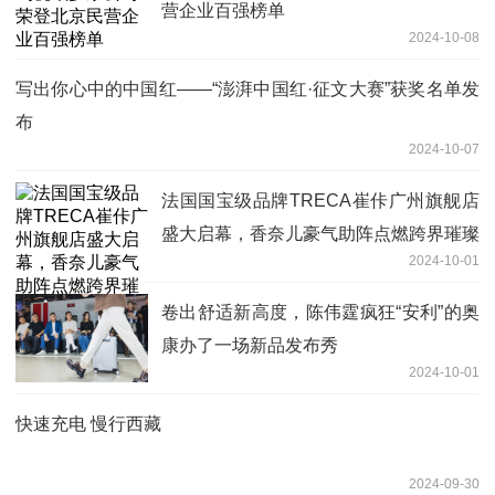
营企业百强榜单
2024-10-08
写出你心中的中国红——“澎湃中国红·征文大赛”获奖名单发
布
2024-10-07
法国国宝级品牌TRECA崔佧广州旗舰店
盛大启幕，香奈儿豪气助阵点燃跨界璀璨
2024-10-01
火花
卷出舒适新高度，陈伟霆疯狂“安利”的奥
康办了一场新品发布秀
2024-10-01
快速充电 慢行西藏
2024-09-30