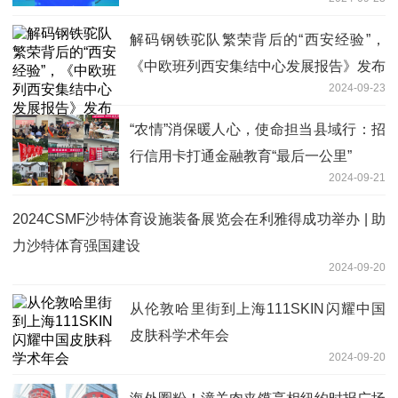
动
解码钢铁驼队繁荣背后的“西安经验”，
《中欧班列西安集结中心发展报告》发布
2024-09-23
“农情”消保暖人心，使命担当县域行：招
行信用卡打通金融教育“最后一公里”
2024-09-21
2024CSMF沙特体育设施装备展览会在利雅得成功举办 | 助
力沙特体育强国建设
2024-09-20
从伦敦哈里街到上海111SKIN闪耀中国
皮肤科学术年会
2024-09-20