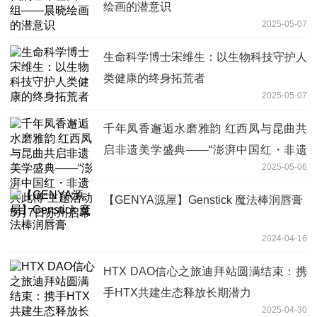
绘画的潜意识
2025-05-07
生命科学博士宋维生：以生物科技守护人
类健康的终身拓荒者
2025-05-07
千年凤香邂逅水磨雅韵 红西凤与昆曲共
启非遗美学盛典——“澎湃中国红・非遗
2025-05-06
共此樽”主题活动5月7日苏州启幕
【GENYA源屋】Genstick 魔法棒润唇膏
2024-04-16
HTX DAO信心之旅迪拜站圆满结束：携
手HTX共建生态释放长期潜力
2025-04-30