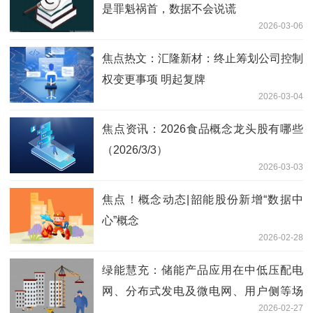
是罪魁祸首，数据不会说谎
2026-03-06
焦点热文：汇隆新材：终止筹划公司控制
权变更事项 明起复牌
2026-03-04
焦点资讯：2026食品概念龙头股有哪些
（2026/3/3）
2026-03-03
焦点！概念动态|韶能股份新增“数据中
心”概念
2026-02-28
绿能慧充：储能产品应用在中低压配电
网、分布式发电及微电网、用户侧等场
2026-02-27
景-新消息