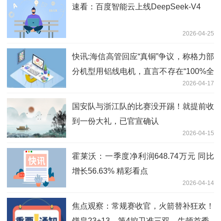
速看：百度智能云上线DeepSeek-V4
2026-04-25
快讯:海信高管回应“真铜”争议，称格力部
分机型用铝线电机，直言不存在“100%全
2026-04-17
铜空调”
国安队与浙江队的比赛没开踢！就提前收
到一份大礼，已官宣确认
2026-04-15
霍莱沃：一季度净利润648.74万元 同比
增长56.63% 精彩看点
2026-04-14
焦点观察：常规赛收官，火箭替补狂欢！
饼皇23+13，第4控卫准三双，牛顿首秀