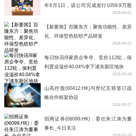
年6月1日，该公司完成发行1059.9万股
2026-06-01
配售股份
【新要闻】百隆东方：聚焦功能性、差异
化、环保型色纺纱产品研发
2026-06-01
每日快讯!9家房企争夺、竞价112轮，保
利置业溢价40.04%拿下浦东新区地块
2026-05-29
山高控股(00412.HK)与世纪互联签订战
略合作框架协议
2026-05-27
招商证券(06099.HK)：委任朱江涛为董
事长_今日关注
2026-05-26