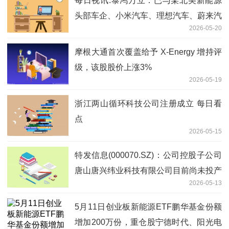
每日视讯:泰鸿万立：已与某北美新能源
头部车企、小米汽车、理想汽车、蔚来汽
2026-05-20
车、小鹏汽车等车企建立稳定的合作关系
摩根大通首次覆盖给予 X-Energy 增持评
级，该股股价上涨3%
2026-05-19
浙江两山循环科技公司注册成立 每日看
点
2026-05-15
特发信息(000070.SZ)：公司控股子公司
唐山唐兴纬业科技有限公司目前尚未投产
2026-05-13
观天下
5月11日创业板新能源ETF鹏华基金份额
增加200万份，重仓股宁德时代、阳光电