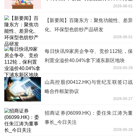
2026-06-01
配售股份
【新要闻】百隆东方：聚焦功能性、差异
化、环保型色纺纱产品研发
2026-06-01
每日快讯!9家房企争夺、竞价112轮，保
利置业溢价40.04%拿下浦东新区地块
2026-05-29
山高控股(00412.HK)与世纪互联签订战
略合作框架协议
2026-05-27
招商证券(06099.HK)：委任朱江涛为董
事长_今日关注
2026-05-26