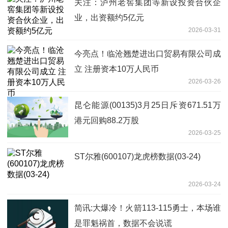
关注：泸州老窖集团等新设投资合伙企
业，出资额约5亿元
2026-03-31
今亮点！临沧翘楚进出口贸易有限公司成
立 注册资本10万人民币
2026-03-26
昆仑能源(00135)3月25日斥资671.51万
港元回购88.2万股
2026-03-25
ST尔雅(600107)龙虎榜数据(03-24)
2026-03-24
简讯:大爆冷！火箭113-115勇士，本场谁
是罪魁祸首，数据不会说谎