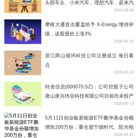
头部车企、小米汽车、理想汽车、蔚来汽
2026-05-20
车、小鹏汽车等车企建立稳定的合作关系
摩根大通首次覆盖给予 X-Energy 增持评
级，该股股价上涨3%
2026-05-19
浙江两山循环科技公司注册成立 每日看
点
2026-05-15
特发信息(000070.SZ)：公司控股子公司
唐山唐兴纬业科技有限公司目前尚未投产
2026-05-13
观天下
5月11日创业板新能源ETF鹏华基金份额
增加200万份，重仓股宁德时代、阳光电
2026-05-12
源、汇川技术_当前焦点