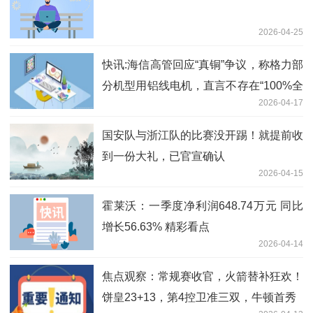
2026-04-25
快讯:海信高管回应“真铜”争议，称格力部
分机型用铝线电机，直言不存在“100%全
2026-04-17
铜空调”
国安队与浙江队的比赛没开踢！就提前收
到一份大礼，已官宣确认
2026-04-15
霍莱沃：一季度净利润648.74万元 同比
增长56.63% 精彩看点
2026-04-14
焦点观察：常规赛收官，火箭替补狂欢！
饼皇23+13，第4控卫准三双，牛顿首秀