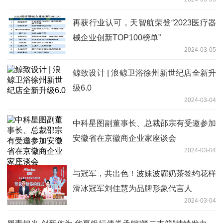
再获行业认可，天智航荣登“2023医疗器
械企业创新TOP100榜单”
2024-03-05
鲸致设计 | 浪鲸卫浴徐州新世纪店全新升
级6.0
2024-03-04
中科星图副董事长、总裁邵宗有受邀参加
安徽省在京徽商企业家座谈会
2024-03-04
与冠军，共出色！波妹波霸奶茶签约花样
滑冰冠军刘佳慧为品牌形象代言人
2024-03-04