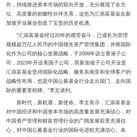
作，持续推进资本市场的双向开放，充分展现了全方
位、高质量的前瞻
性伙伴关系，这也为
汇添富
基金在新
加坡开业展业创造了宝贵的历史机遇。
“
汇添富
基金经过20年的艰苦奋斗，已成长为管理
规模超万亿
人民
币的
中国领先
资产管理集团，并将国际
化作为公司的核心发展战略，于2009年设立
香港子公
司，2023年开业美国子公司，而新加坡子公司开业是
汇添富
基金坚持国际化战略、服务东南亚和全球客户的
战略
性布局，也是
中国公募
基金行业走出国门、走向国
际的
重要里程碑。”李文谈到。
新时代，新机遇，新
使命。李文表示，
汇添富
基金
对
中国经济和
中国资本市场的高质量发展充满信心，对
中国
资产管理和财富管理行业的广阔发展前景充满信
心，对
中国公募
基金行业的国际化进程充满信心。未