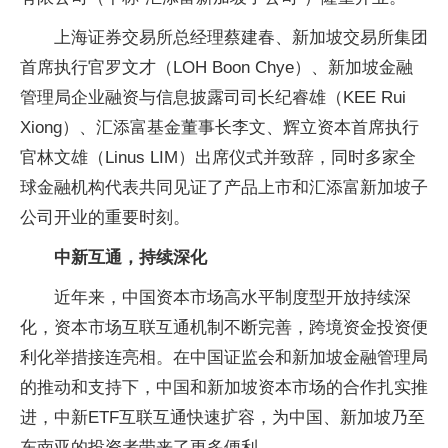
上海证券
交易所
总经理蔡建春、新加坡
交易所集团
首席执行官罗文才（LOH Boon Chye）、新加坡
金融
管理局企业融资与信息披露司司长纪睿雄（KEE Rui
Xiong）、
汇添富
基金董事长李文、辉立资本首席执行
官林文雄（Linus LIM）出席仪式并致辞，同时多家全
球
金融机构代表共同见证了产品上市和
汇添富新加坡子
公司开业的
重要时刻。
中新互通
，
持续深化
近年来，
中国资本市场高水
平制度型开放持续深
化，资本市场互联互通机制不断完善，跨境资金
投资便
利化举措接连亮相。在
中国证监会和新加坡
金融管理局
的推动和支持下，
中国和新加坡资本市场的合作扎实推
进，中新ETF互联互通快速扩容，为
中国、新加坡乃至
东南亚的
投资者带来了更多便利。