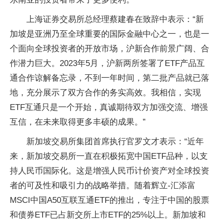
上海证券
交易所
总经理蔡建春在致辞中表示：“新
加坡是亚洲乃至全球
重要的国际
金融中心之一，也是一
个面向全球
投资者的开放市场，沪新合作前景广阔、合
作潜力巨大。2023年5月，沪新两所签署了ETF产品互
通合作谅解备忘录，不到一年时间，第二批产品就已落
地，充分展示了双方合作的务实高效。我相信，实现
ETF互通只是一个开始，真诚期待双方加强交流、增强
互信，在未来取得更多丰硕的成果。”
新加坡
交易所集团首席执行官罗文才表示：“
近年
来，新加坡
交易所一直在积极拓宽
中国ETF品种，以支
持
人民
币国际化。这是增强
人民
币计价资产对全球
投资
者的可及
性和吸引力的战略举措。随着辉立-
汇添富
MSCI
中国A50互联互通ETF的推出，专注于
中国的
股票
和债券ETF已占新交所上市ETF的25%以上。新加坡和