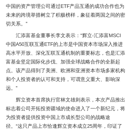
中国的
资产管理公司通过ETF产品互通的成功合作也为
未来的跨境举措树立了积极榜样，象征着两国之间的密
切关系。”
汇添富
基金董事长李文表示：“辉立-
汇添富MSCI
中国A50互联互通ETF的上市是
中国资本市场深入推进
高水
平开放、深化互联互通机制的
重要标志，也是
汇添
富
基金坚定国际化步伐、加强全球战略合作的全新起
点。该产品得到了美洲、欧洲和亚洲资本市场多家机构
和个人
投资者的认可和支持，可谓意义重大、影响深
远。”
辉立资本首席执行官林文雄则表示，本次产品推出
标志着公司开拓
投资疆域的
使命进入了一个新纪元，将
为
投资者提供
投资
中国上市成长型公司的战略途
径。“这只产品上市恰逢辉立资本成立25周年，印证了