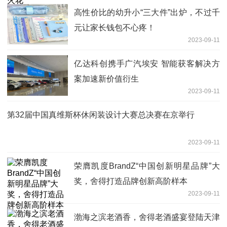
高性价比的幼升小“三大件”出炉，不过千
元让家长钱包不心疼！
2023-09-11
亿达科创携手广汽埃安 智能获客解决方
案加速新价值衍生
2023-09-11
第32届中国真维斯杯休闲装设计大赛总决赛在京举行
2023-09-11
荣膺凯度BrandZ“中国创新明星品牌”大
奖，舍得打造品牌创新高阶样本
2023-09-11
渤海之滨老酒香，舍得老酒盛宴登陆天津