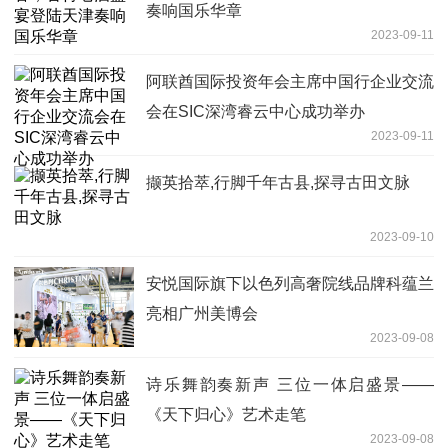
奏响国乐华章
2023-09-11
阿联酋国际投资年会主席中国行企业交流
会在SIC深湾睿云中心成功举办
2023-09-11
撷英拾萃,行脚千年古县,探寻古田文脉
2023-09-10
安悦国际旗下以色列高奢院线品牌科蕴兰
亮相广州美博会
2023-09-08
诗乐舞韵奏新声 三位一体启盛景——
《天下归心》艺术走笔
2023-09-08