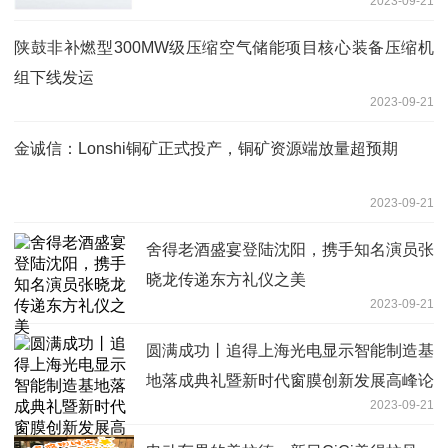
2023-09-21
陕鼓非补燃型300MW级压缩空气储能项目核心装备压缩机
组下线发运
2023-09-21
金诚信：Lonshi铜矿正式投产，铜矿资源端放量超预期
2023-09-21
舍得老酒盛宴登陆沈阳，携手知名演员张
晓龙传递东方礼仪之美
2023-09-21
圆满成功丨追得上海光电显示智能制造基
地落成典礼暨新时代窗膜创新发展高峰论
2023-09-21
坛