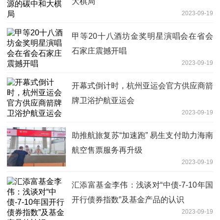
大棋局
2023-09-19
甲等20十八酒坊金奖明星演唱会在省会
石家庄震撼开唱
2023-09-19
开幕式倒计时，杭州亚运会官方供应商箭
牌卫浴护航亚运会
2023-09-19
助推航旅复苏“加速跑” 易生支付助力海南
航空售票服务再升级
2023-09-19
汇添富基金李伟：浅谈对“中债-7-10年国
开行债券指数”及基金产品的认识
2023-09-19