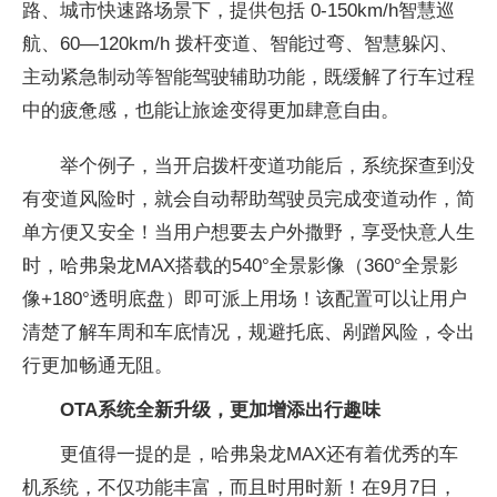
路、城市快速路场景下，提供包括 0-150km/h智慧巡
航、60—120km/h 拨杆变道、智能过弯、智慧躲闪、
主动紧急制动等智能驾驶辅助功能，既缓解了行车过程
中的疲惫感，也能让旅途变得更加肆意自由。
举个例子，当开启拨杆变道功能后，系统探查到没
有变道风险时，就会自动帮助驾驶员完成变道动作，简
单方便又安全！当用户想要去户外撒野，享受快意人生
时，哈弗枭龙MAX搭载的540°全景影像（360°全景影
像+180°透明底盘）即可派上用场！该配置可以让用户
清楚了解车周和车底情况，规避托底、剐蹭风险，令出
行更加畅通无阻。
OTA系统全新升级，更加增添出行趣味
更值得一提的是，哈弗枭龙MAX还有着优秀的车
机系统，不仅功能丰富，而且时用时新！在9月7日，