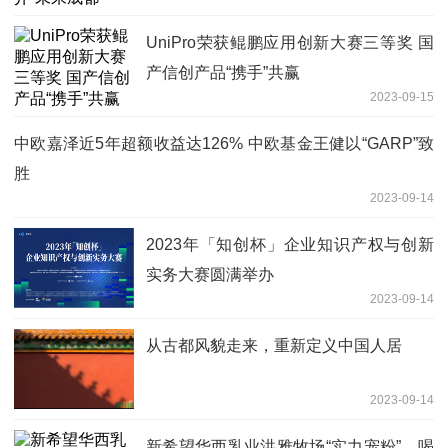
UniPro荣获鲲鹏应用创新大赛三等奖 国
产信创产品“携手”共赢
2023-09-15
中欧嘉泽近5年超额收益达126% 中欧基金王健以“GARP”致
胜
2023-09-14
2023年「知创杯」企业知识产权与创新
实务大赛圆满举办
2023-09-14
从古都风貌走来，重新定义中国人居
2023-09-14
新希望华西乳业洪雅牧场“实力宠粉”，喝