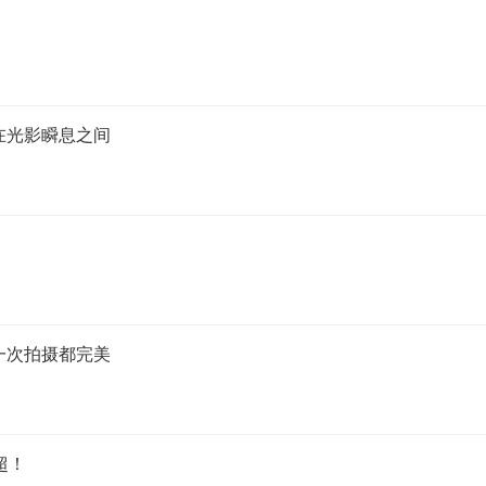
邂逅在光影瞬息之间
让每一次拍摄都完美
赶超！