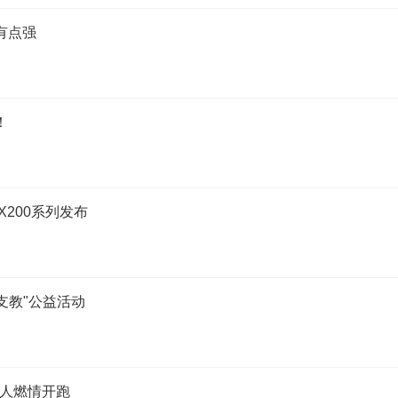
果有点强
！
X200系列发布
支教"公益活动
万人燃情开跑