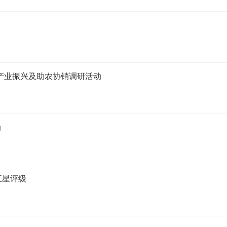
产业振兴及助农协销调研活动
动
五星评级