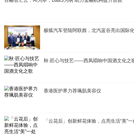
百融智汇云：AI为本，BaaS为纲 助力金融机构提升质效
极狐汽车登陆阿联酋，北汽蓝谷亮出国际
秋·匠心与技艺——西凤唱响中国酒文化之
香港医护界力荐珮肌美容仪
「云花后」创新鲜花体验，点亮生活“美”一