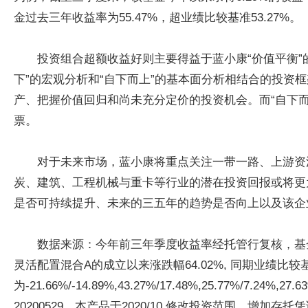
金过去三年收益率为55.47%，超业绩比较基准53.27%。
投资组合超额收益好则主要得益于蓝小康“价值平衡
下”的宏观分析和“自下而上”的基本面分析相结合的投资
产、把握价值回归和尚未充分定价的投资机会。而“自下
票。
对于未来市场，蓝小康将重点关注一带一路、上游资
炭、建筑、工程机械与重卡等行业的潜在投资回报或将更
是否可持续提升、未来的三五年的趋势是否向上以及该企
数据来源：今年前三年季度收益率经托管行复核，基
灵活配置混合A的成立以来涨跌幅64.02%, 同期业绩比较基准
为-21.66%/-14.89%,43.27%/17.48%,25.77%/7.24
20200529。本产品于2020/10 修改投资范围，增加