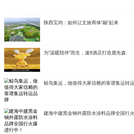
陕西宝鸡：如何让文旅商体“融”起来
为“温暖陪伴”而生，速8酒店打造鹿先森
鲸鸟集运，做值得大家信赖的靠谱集运转
建海中建黑金钢外露防水涂料品牌全国行