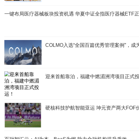
一键布局医疗器械板块投资机遇 华夏中证全指医疗器械ETF
COLMO入选“全国百篇优秀管理案例”，
迎来首船靠泊，福建中燃湄洲湾项目正式
硬核科技护航智能亚运 坤元资产两大FOF