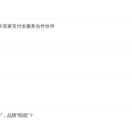
y亚太地区首家支付全服务合作伙伴
”，品牌“唱戏”？