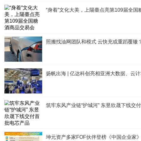
“身着”文化大美，上陽臺点亮第109届全
照搬找油网团队和模式 云快充或重蹈覆辙
扬帆出海 | 亿达科创亮相亚洲大数据、云
筑牢东风产业链“护城河” 东昱欣晟下线交
坤元资产多家FOF伙伴登榜《中国企业家》20