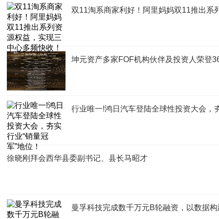
双11淘系商家利好！阿里妈妈双11推出
坤元资产多家FOF机构伙伴及投资人荣登36
行业唯一!鸿日汽车登陆全球性投资大会，夯
徐晓刚拜会西华县委副书记、县长马昭才
曼孚科技完成数千万元B轮融资，以数据构