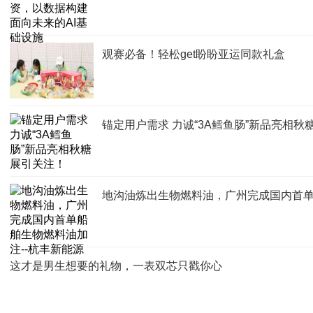
观赛必备！轻松get盼盼亚运同款礼盒
锚定用户需求 力诚“3A鳕鱼肠”新品亮相秋
地沟油炼出生物燃料油，广州完成国内首单
这才是男生想要的礼物，一表双芯只戳你心