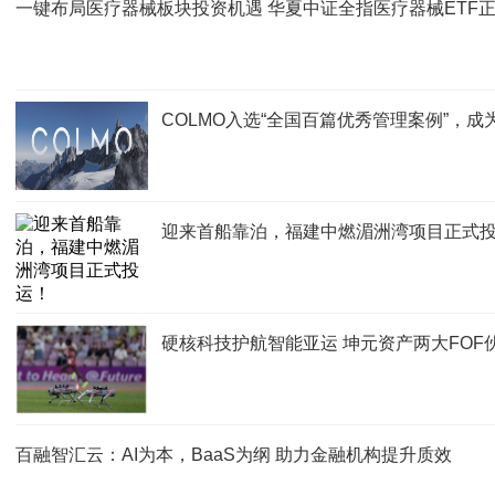
一键布局医疗器械板块投资机遇 华夏中证全指医疗器械ETF
COLMO入选“全国百篇优秀管理案例”，
迎来首船靠泊，福建中燃湄洲湾项目正式
硬核科技护航智能亚运 坤元资产两大FOF
百融智汇云：AI为本，BaaS为纲 助力金融机构提升质效