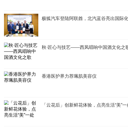
极狐汽车登陆阿联酋，北汽蓝谷亮出国际
秋·匠心与技艺——西凤唱响中国酒文化之
香港医护界力荐珮肌美容仪
「云花后」创新鲜花体验，点亮生活“美”一