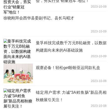
会，夯实行业“销量冠军”地位！
2023-10-09
徐晓刚拜会西华县委副书记、县长马昭才
2023-10-09
曼孚科技完成数千万元B轮融资，以数据
构建面向未来的AI基础设施
2023-10-09
观赛必备！轻松get盼盼亚运同款礼盒
2023-10-08
锚定用户需求 力诚“3A鳕鱼肠”新品亮相
秋糖展引关注！
2023-10-08