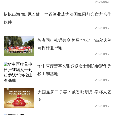
2023-09-28
扬帆出海“豫”见巴黎，舍得酒业成为法国豫园灯会官方合作
伙伴
2023-09-28
智者同行礼遇共享 恒昌“恒友汇”高尔夫例
赛挥杆迎华诞
2023-09-28
华中医疗董事长张钰涵女士到访参观华为
松山湖基地
2023-09-28
大国品牌口子窖：兼香映明月 举杯人团
圆
2023-09-28