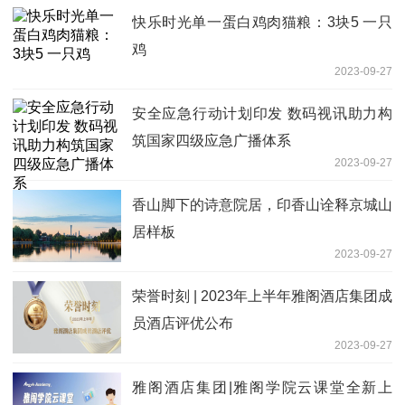
快乐时光单一蛋白鸡肉猫粮：3块5 一只
鸡
2023-09-27
安全应急行动计划印发 数码视讯助力构
筑国家四级应急广播体系
2023-09-27
香山脚下的诗意院居，印香山诠释京城山
居样板
2023-09-27
荣誉时刻 | 2023年上半年雅阁酒店集团成
员酒店评优公布
2023-09-27
雅阁酒店集团|雅阁学院云课堂全新上