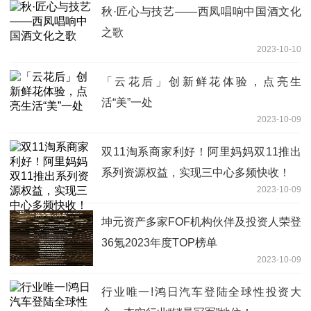
秋·匠心与技艺——西凤唱响中国酒文化
之歌
2023-10-10
「云花后」创新鲜花体验，点亮生
活“美”一处
2023-10-09
双11淘系商家利好！阿里妈妈双11推出
系列资源权益，实现三中心多频快收！
2023-10-09
坤元资产多家FOF机构伙伴及投资人荣登
36氪2023年度TOP榜单
2023-10-09
行业唯一!鸿日汽车登陆全球性投资大