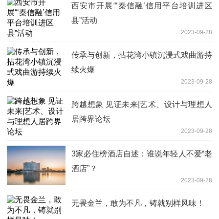
西安市开展“‘秦信融’信用平台培训进区
县”活动
2023-09-28
传承与创新，拈花湾小镇沉浸式戏曲游持
续火爆
2023-09-28
跨越想象 见证未来|艺术、设计与理想人
居跨界论坛
2023-09-28
3家必住榜酒店自述：谁说年轻人不爱“老
酒店”？
2023-09-28
无畏金兰，敢为不凡，铸就别样风味！