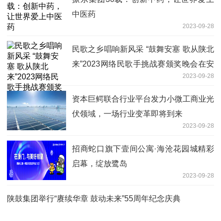
中医药
2023-09-28
民歌之乡唱响新风采 “鼓舞安塞 歌从陕北
来”2023网络民歌手挑战赛颁奖晚会在安
2023-09-28
塞举办
资本巨鳄联合行业平台发力小微工商业光
伏领域，一场行业变革即将到来
2023-09-28
招商蛇口旗下壹间公寓·海沧花园城精彩
启幕，绽放鹭岛
2023-09-28
陕鼓集团举行“赓续华章 鼓动未来”55周年纪念庆典