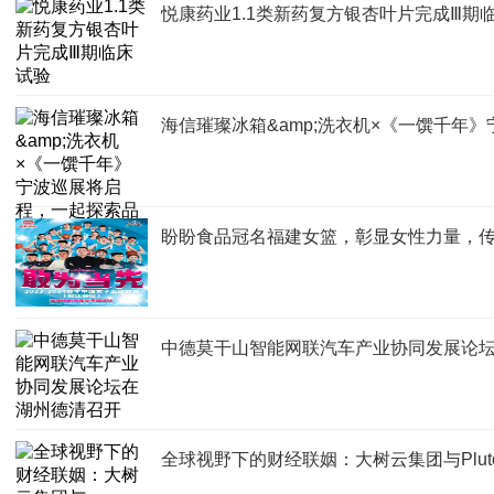
悦康药业1.1类新药复方银杏叶片完成Ⅲ期
海信璀璨冰箱&amp;洗衣机×《一馔千年
盼盼食品冠名福建女篮，彰显女性力量，
中德莫干山智能网联汽车产业协同发展论
全球视野下的财经联姻：大树云集团与Plutonian