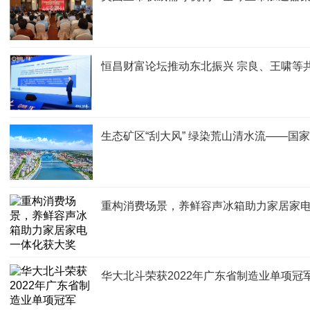
恒昌财富论坛推动东北振兴 宗良、王啸等
生态矿区“刮大风” 绿染荒山清水流——
重构消费场景，养鲜容声冰箱助力家居家
华大北斗荣获2022年广东省制造业单项冠