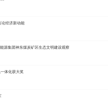
共论经济新动能
国家能源集团神东煤炭矿区生态文明建设观察
电一体化获大奖
军