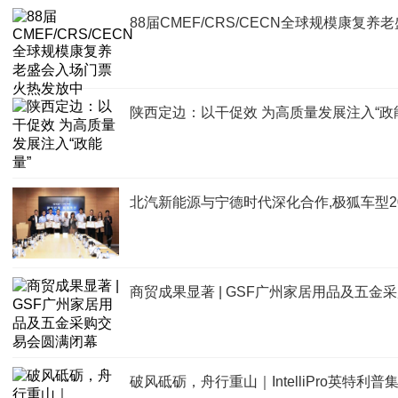
88届CMEF/CRS/CECN全球规模康复
陕西定边：以干促效 为高质量发展注入“政
北汽新能源与宁德时代深化合作,极狐车型2
商贸成果显著 | GSF广州家居用品及五金
破风砥砺，舟行重山｜IntelliPro英特