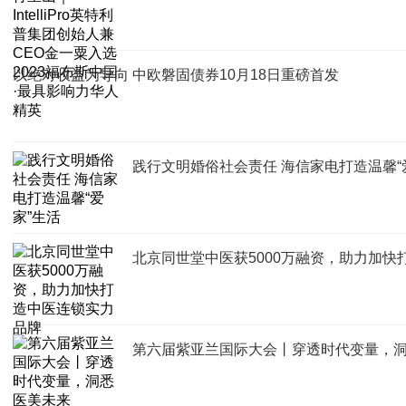
以绝对收益为导向 中欧磐固债券10月18日重磅首发
践行文明婚俗社会责任 海信家电打造温馨“
北京同世堂中医获5000万融资，助力加快
第六届紫亚兰国际大会丨穿透时代变量，