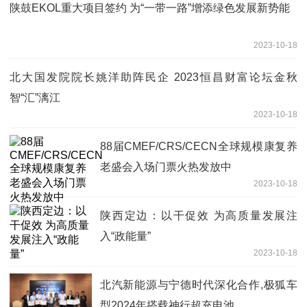
陕鼓EKOL重大项目签约 为“一带一路”增添绿色发展新势能
2023-10-18
北大国发院院长姚洋助阵民企 2023恒昌财富论坛金秋
智“汇”漓江
2023-10-18
88届CMEF/CRS/CECN全球规模康复养
老盛会入场门票火热发放中
2023-10-18
陕西定边：以干促效 为高质量发展注
入“政能量”
2023-10-18
北汽新能源与宁德时代深化合作,极狐车
型2024年搭载神行超充电池