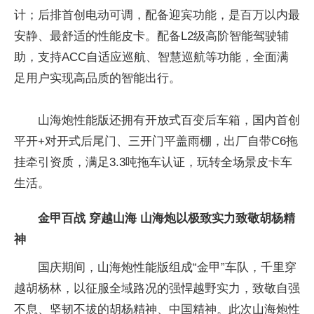
计；后排首创电动可调，配备迎宾功能，是百万以内最
安静、最舒适的性能皮卡。配备L2级高阶智能驾驶辅
助，支持ACC自适应巡航、智慧巡航等功能，全面满
足用户实现高品质的智能出行。
山海炮性能版还拥有开放式百变后车箱，国内首创
平开+对开式后尾门、三开门平盖雨棚，出厂自带C6拖
挂牵引资质，满足3.3吨拖车认证，玩转全场景皮卡车
生活。
金甲百战 穿越山海
山海炮
以
极致实力致敬胡杨精
神
国庆期间，山海炮性能版组成“金甲”车队，千里穿
越胡杨林，以征服全域路况的强悍越野实力，致敬自强
不息、坚韧不拔的胡杨精神、中国精神。此次山海炮性