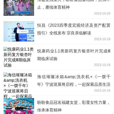
止，赓续体育精神
2023-10-20
恒昌《2023四季度宏观经济及资产配置
指引》全线发布 宗良亲临解读
2023-10-19
悦康药业1.1类新药复方银杏叶片完成Ⅲ
期临床试验
2023-10-19
海信璀璨冰箱&amp;洗衣机×《一馔千
年》宁波巡展将启程，一起探索品质生活
2023-10-19
盼盼食品冠名福建女篮，彰显女性力量，
传承体育精神