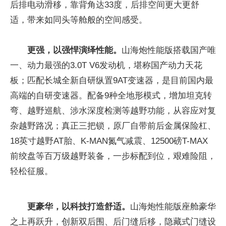
后排电动滑移，靠背角达33度，后排空间更大更舒
适，带来如同头等舱般的空间感受。
更强，以强悍演绎性能。
山海炮性能版搭载国产唯
一、动力最强的3.0T V6发动机，堪称国产动力天花
板；匹配长城全新自研纵置9AT变速器，是目前国内最
高端的自研变速器。配备9种全地形模式，增加坦克转
弯、越野巡航、涉水深度检测等越野功能，从容应对复
杂越野路况；真正三把锁，原厂自带前后金属保险杠、
18英寸越野AT胎、K-MAN氮气减震、12500磅T-MAX
前绞盘等百万级越野装备，一步标配到位，艰难险阻，
轻松征服。
更豪华，以科技打造舒适。
山海炮性能版座舱豪华
之上再跃升，创新双后围、后门缝后移，隐藏式门缝设