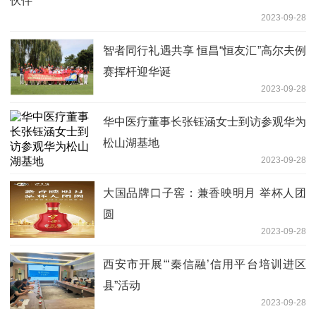
伙伴
2023-09-28
智者同行礼遇共享 恒昌“恒友汇”高尔夫例
赛挥杆迎华诞
2023-09-28
华中医疗董事长张钰涵女士到访参观华为
松山湖基地
2023-09-28
大国品牌口子窖：兼香映明月 举杯人团
圆
2023-09-28
西安市开展“‘秦信融’信用平台培训进区
县”活动
2023-09-28