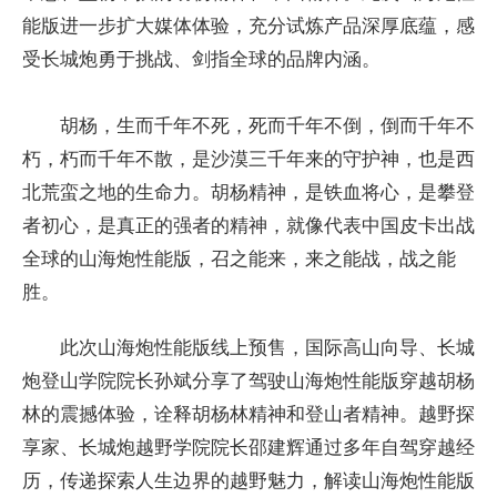
能版进一步扩大媒体体验，充分试炼产品深厚底蕴，感
受长城炮勇于挑战、剑指全球的品牌内涵。
胡杨，生而千年不死，死而千年不倒，倒而千年不
朽，朽而千年不散，是沙漠三千年来的守护神，也是西
北荒蛮之地的生命力。胡杨精神，是铁血将心，是攀登
者初心，是真正的强者的精神，就像代表中国皮卡出战
全球的山海炮性能版，召之能来，来之能战，战之能
胜。
此次山海炮性能版线上预售，国际高山向导、长城
炮登山学院院长孙斌分享了驾驶山海炮性能版穿越胡杨
林的震撼体验，诠释胡杨林精神和登山者精神。越野探
享家、长城炮越野学院院长邵建辉通过多年自驾穿越经
历，传递探索人生边界的越野魅力，解读山海炮性能版