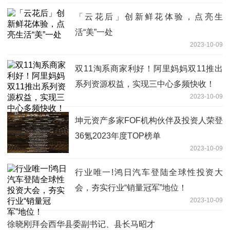
「云花后」创新鲜花体验，点亮生
活“美”一处
2023-10-09
双11淘系商家利好！阿里妈妈双11推出
系列资源权益，实现三中心多频快收！
2023-10-09
坤元资产多家FOF机构伙伴及投资人荣登
36氪2023年度TOP榜单
2023-10-09
行业唯一!鸿日汽车登陆全球性投资大
会，夯实行业“销量冠军”地位！
2023-10-09
徐晓刚拜会西华县委副书记、县长马昭才