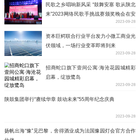
民歌之乡唱响新风采 “鼓舞安塞 歌从陕北
来”2023网络民歌手挑战赛颁奖晚会在安
2023-09-28
塞举办
资本巨鳄联合行业平台发力小微工商业光
伏领域，一场行业变革即将到来
2023-09-28
招商蛇口旗下壹间公寓·海沧花园城精彩
启幕，绽放鹭岛
2023-09-28
陕鼓集团举行“赓续华章 鼓动未来”55周年纪念庆典
2023-09-28
扬帆出海“豫”见巴黎，舍得酒业成为法国豫园灯会官方合作