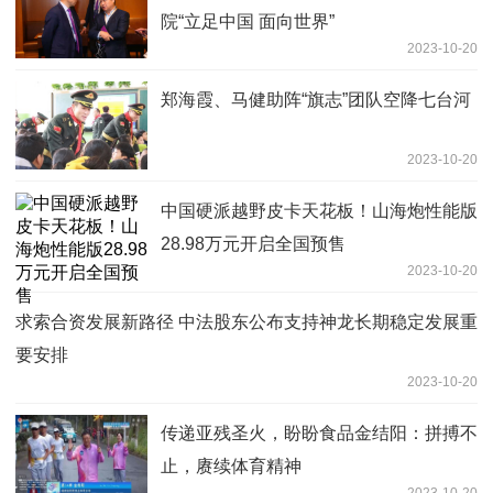
院“立足中国 面向世界”
2023-10-20
郑海霞、马健助阵“旗志”团队空降七台河
2023-10-20
中国硬派越野皮卡天花板！山海炮性能版
28.98万元开启全国预售
2023-10-20
求索合资发展新路径 中法股东公布支持神龙长期稳定发展重
要安排
2023-10-20
传递亚残圣火，盼盼食品金结阳：拼搏不
止，赓续体育精神