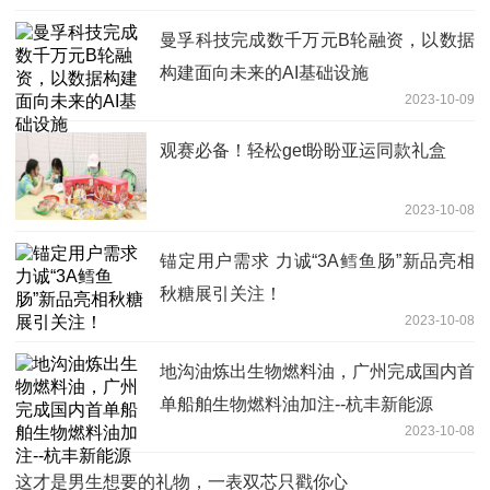
曼孚科技完成数千万元B轮融资，以数据
构建面向未来的AI基础设施
2023-10-09
观赛必备！轻松get盼盼亚运同款礼盒
2023-10-08
锚定用户需求 力诚“3A鳕鱼肠”新品亮相
秋糖展引关注！
2023-10-08
地沟油炼出生物燃料油，广州完成国内首
单船舶生物燃料油加注--杭丰新能源
2023-10-08
这才是男生想要的礼物，一表双芯只戳你心