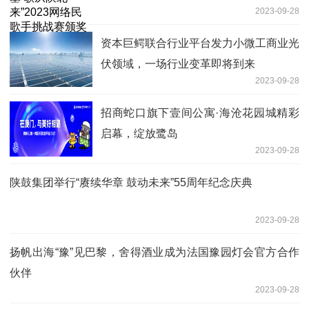
2023-09-28
塞举办
资本巨鳄联合行业平台发力小微工商业光
伏领域，一场行业变革即将到来
2023-09-28
招商蛇口旗下壹间公寓·海沧花园城精彩
启幕，绽放鹭岛
2023-09-28
陕鼓集团举行“赓续华章 鼓动未来”55周年纪念庆典
2023-09-28
扬帆出海“豫”见巴黎，舍得酒业成为法国豫园灯会官方合作
伙伴
2023-09-28