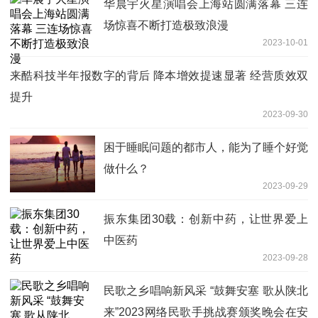
华晨宇火星演唱会上海站圆满落幕 三连
场惊喜不断打造极致浪漫
2023-10-01
来酷科技半年报数字的背后 降本增效提速显著 经营质效双
提升
2023-09-30
困于睡眠问题的都市人，能为了睡个好觉
做什么？
2023-09-29
振东集团30载：创新中药，让世界爱上
中医药
2023-09-28
民歌之乡唱响新风采 “鼓舞安塞 歌从陕北
来”2023网络民歌手挑战赛颁奖晚会在安