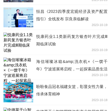
2023-10-20
恒昌《2023四季度宏观经济及资产配置
指引》全线发布 宗良亲临解读
2023-10-19
悦康药业1.1类新药复方银杏叶片完成Ⅲ
期临床试验
2023-10-19
海信璀璨冰箱&amp;洗衣机×《一馔千
年》宁波巡展将启程，一起探索品质生活
2023-10-19
盼盼食品冠名福建女篮，彰显女性力量，
传承体育精神
2023-10-18