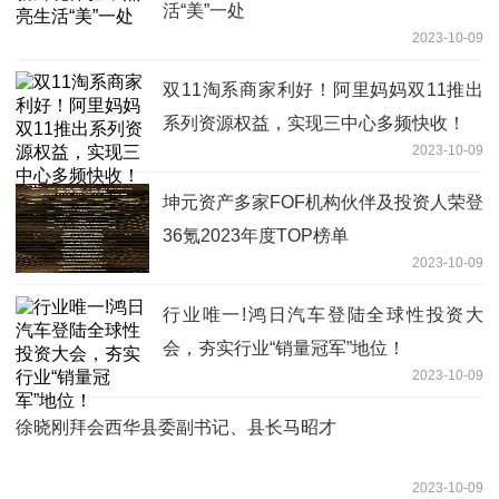
活“美”一处
2023-10-09
双11淘系商家利好！阿里妈妈双11推出
系列资源权益，实现三中心多频快收！
2023-10-09
坤元资产多家FOF机构伙伴及投资人荣登
36氪2023年度TOP榜单
2023-10-09
行业唯一!鸿日汽车登陆全球性投资大
会，夯实行业“销量冠军”地位！
2023-10-09
徐晓刚拜会西华县委副书记、县长马昭才
2023-10-09