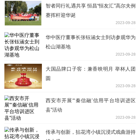
智者同行礼遇共享 恒昌“恒友汇”高尔夫例
赛挥杆迎华诞
2023-09-28
华中医疗董事长张钰涵女士到访参观华为
松山湖基地
2023-09-28
大国品牌口子窖：兼香映明月 举杯人团
圆
2023-09-28
西安市开展“‘秦信融’信用平台培训进区
县”活动
2023-09-28
传承与创新，拈花湾小镇沉浸式戏曲游持